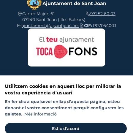
Ajuntament de Sant Joan
Carrer Major, 61
971 52 60 03
07240 Sant Joan (Illes Balears)
ajuntament@ajsantjoan.net
CIF:
P0705400J
Utilitzem cookies en aquest lloc per millorar la
vostra experiència d'usuari
Segueix-nos a les xarxes socials
En fer clic a qualsevol enllaç d'aquesta pàgina, esteu
donant el vostre consentiment perquè configurem les
Política de galetes (cookies)
Política de privacitat
RAT
Board
galetes.
Més informació
Sitemap
Estic d'acord