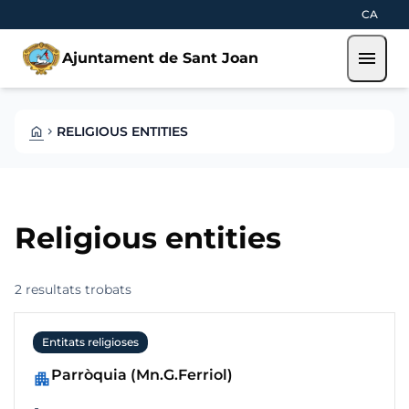
Skip to main content
Saltar al contingut
CA
menu
Ajuntament de Sant Joan
HOME
RELIGIOUS ENTITIES
CHEVRON_RIGHT
Religious entities
2 resultats trobats
Entitats religioses
Parròquia (Mn.G.Ferriol)
apartment