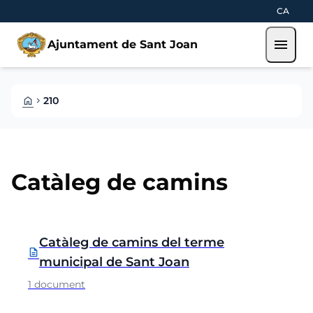
Skip to main content
Saltar al contingut
CA
menu
Ajuntament de Sant Joan
HOME
210
CHEVRON_RIGHT
Catàleg de camins
Carpetes i documents
Catàleg de camins del terme
description
municipal de Sant Joan
1 document