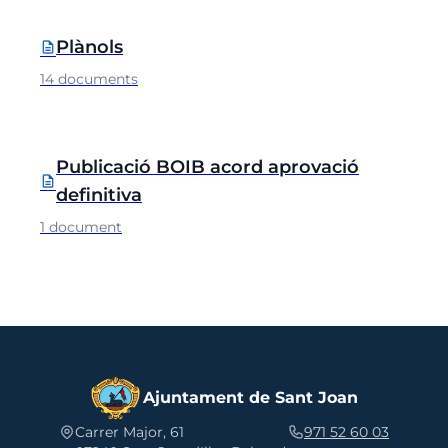
Plànols
description
14 documents
Publicació BOIB acord aprovació
description
definitiva
1 document
Ajuntament de Sant Joan
Carrer Major, 61
971 52 60 03