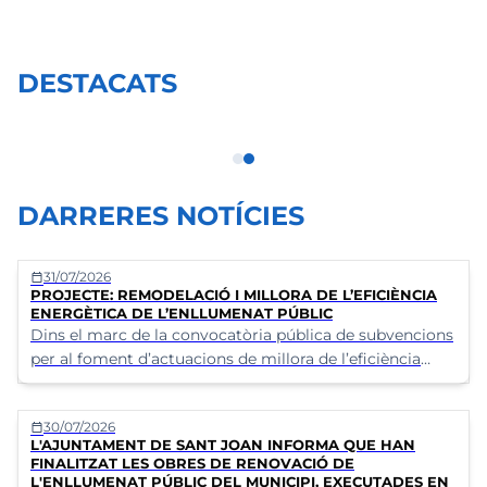
DESTACATS
Certificat de viatge
DARRERES NOTÍCIES
31/07/2026
calendar_today
PROJECTE: REMODELACIÓ I MILLORA DE L’EFICIÈNCIA
ENERGÈTICA DE L’ENLLUMENAT PÚBLIC
Dins el marc de la convocatòria pública de subvencions
per al foment d’actuacions de millora de l’eficiència
energètica en instal·lacions existents d’enllumenat
públic exterior promogudes per les administracions
30/07/2026
calendar_today
públiques dins les actuacions previstes en el Pla
L'AJUNTAMENT DE SANT JOAN INFORMA QUE HAN
d’Inversions per a la Transició Energètica dels Illes
FINALITZAT LES OBRES DE RENOVACIÓ DE
Balears en el marc del Pla de Recuperació,
L'ENLLUMENAT PÚBLIC DEL MUNICIPI, EXECUTADES EN