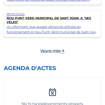
s'indica a la infografia
07/07/2026
calendar_today
NOU PUNT VERD MUNICIPAL DE SANT JOAN, A "SES
VELES"
Us informam que aquest dimecres entrarà en
funcionament el nou Punt Verd municipal de Sant Joan,
a "Ses Veles".
arrow_forward
Veure més
AGENDA D'ACTES
event_busy
No hi ha esdeveniments propers.