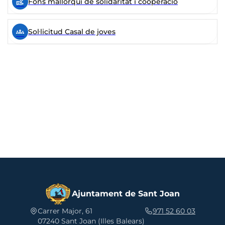
volunteer_activism
Fons mallorquí de solidaritat i cooperació
groups_3
Sol·licitud Casal de joves
Ajuntament de Sant Joan
Carrer Major, 61
971 52 60 03
07240 Sant Joan (Illes Balears)