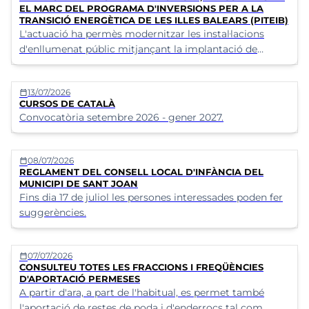
Transformació i Resiliència finançat per la Unió Europea
EL MARC DEL PROGRAMA D'INVERSIONS PER A LA
TRANSICIÓ ENERGÈTICA DE LES ILLES BALEARS (PITEIB)
(NextGenerationEU)
L'actuació ha permès modernitzar les instal·lacions
d'enllumenat públic mitjançant la implantació de
solucions energèticament més eficients, contribuint a
la reducció del consum elèctric, de les emissions de CO₂
13/07/2026
calendar_today
i dels costos de manteniment.
CURSOS DE CATALÀ
Convocatòria setembre 2026 - gener 2027.
08/07/2026
calendar_today
REGLAMENT DEL CONSELL LOCAL D'INFÀNCIA DEL
MUNICIPI DE SANT JOAN
Fins dia 17 de juliol les persones interessades poden fer
suggerències.
07/07/2026
calendar_today
CONSULTEU TOTES LES FRACCIONS I FREQÜÈNCIES
D'APORTACIÓ PERMESES
A partir d'ara, a part de l'habitual, es permet també
l'aportació de restes de poda i d'enderrocs tal com