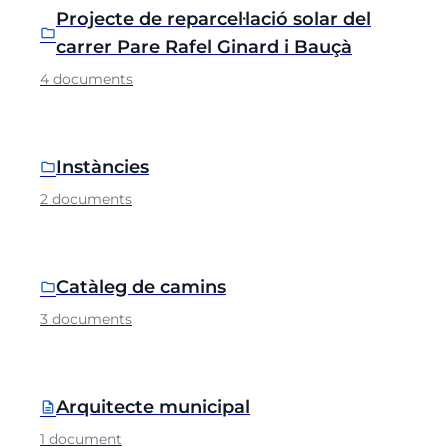
Projecte de reparcel·lació solar del
folder
carrer Pare Rafel Ginard i Bauçà
4 documents
Instàncies
folder
2 documents
Catàleg de camins
folder
3 documents
Arquitecte municipal
description
1 document