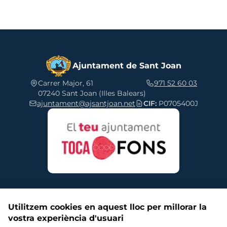
Ajuntament de Sant Joan
Carrer Major, 61
971 52 60 03
07240 Sant Joan (Illes Balears)
ajuntament@ajsantjoan.net
CIF:
P0705400J
Utilitzem cookies en aquest lloc per millorar la
vostra experiència d'usuari
Segueix-nos a les xarxes socials