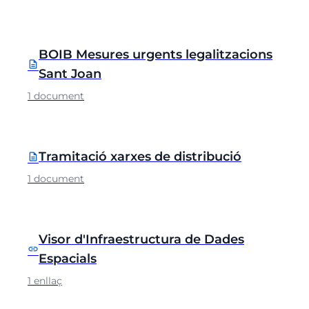
BOIB Mesures urgents legalitzacions
description
Sant Joan
1 document
Tramitació xarxes de distribució
description
1 document
Visor d'Infraestructura de Dades
link
Espacials
1 enllaç