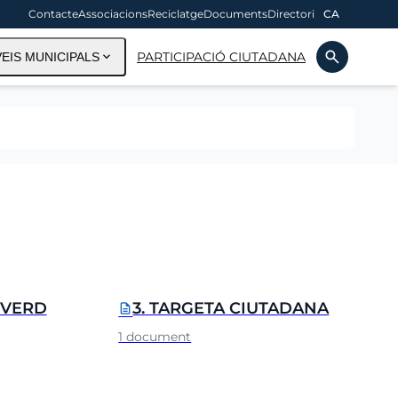
Contacte
Associacions
Reciclatge
Documents
Directori
CA
search
expand_more
PARTICIPACIÓ CIUTADANA
EIS MUNICIPALS
 VERD
3. TARGETA CIUTADANA
description
1 document