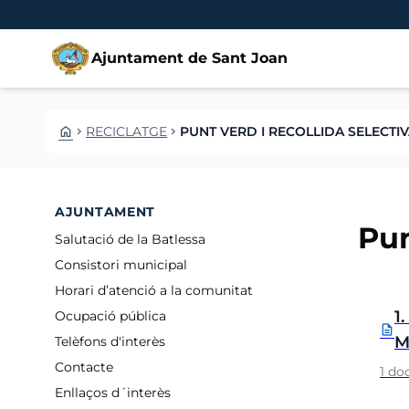
Vés al contingut
Saltar al contingut
Ajuntament de Sant Joan
HOME
RECICLATGE
PUNT VERD I RECOLLIDA SELECTI
CHEVRON_RIGHT
CHEVRON_RIGHT
AJUNTAMENT
Pun
Salutació de la Batlessa
Consistori municipal
Horari d’atenció a la comunitat
Carp
1
Ocupació pública
description
M
Telèfons d'interès
Contacte
1 d
Enllaços d´interès