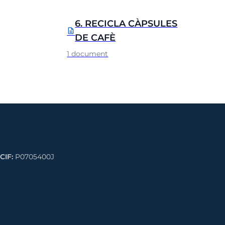
6. RECICLA CÀPSULES
description
DE CAFÈ
1 document
CIF:
P0705400J