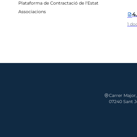
Plataforma de Contractació de l'Estat
Associacions
4
description
1 d
Carrer Major,
07240 Sant Jo