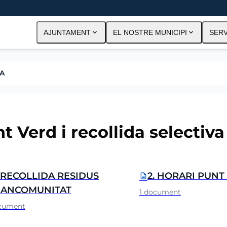
expand_more
expand_more
AJUNTAMENT
EL NOSTRE MUNICIPI
SERV
VA
t Verd i recollida selectiva
etes i documents
. RECOLLIDA RESIDUS
2. HORARI PUNT
description
ANCOMUNITAT
1 document
ocument