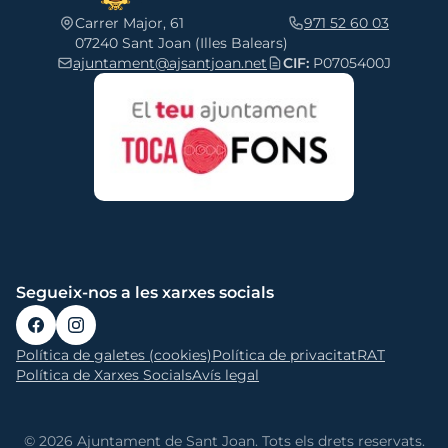
Carrer Major, 61
971 52 60 03
07240 Sant Joan (Illes Balears)
ajuntament@ajsantjoan.net
CIF:
P0705400J
Segueix-nos a les xarxes socials
Política de galetes (cookies)
Política de privacitat
RAT
Política de Xarxes Socials
Avís legal
© 2026 Ajuntament de Sant Joan. Tots els drets reservats.