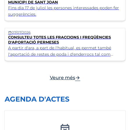
MUNICIPI DE SANT JOAN
Fins dia 17 de juliol les persones interessades poden fer
suggerències.
07/07/2026
calendar_today
CONSULTEU TOTES LES FRACCIONS I FREQÜÈNCIES
D'APORTACIÓ PERMESES
A partir d'ara, a part de l'habitual, es permet també
l'aportació de restes de poda i d'enderrocs tal com
s'indica a la infografia
arrow_forward
Veure més
AGENDA D'ACTES
event_busy