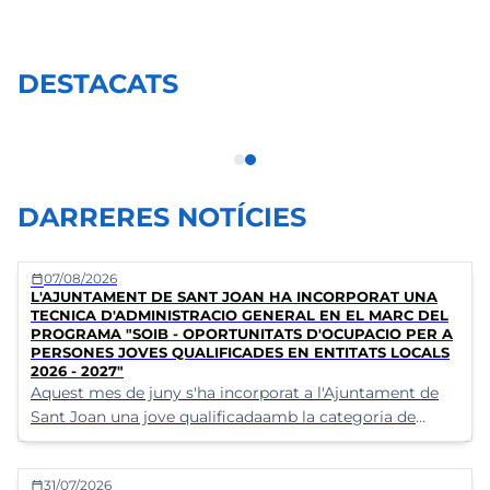
DESTACATS
Certificat de viatge
DARRERES NOTÍCIES
07/08/2026
calendar_today
L'AJUNTAMENT DE SANT JOAN HA INCORPORAT UNA
TECNICA D'ADMINISTRACIO GENERAL EN EL MARC DEL
PROGRAMA "SOIB - OPORTUNITATS D'OCUPACIO PER A
PERSONES JOVES QUALIFICADES EN ENTITATS LOCALS
2026 - 2027"
Aquest mes de juny s'ha incorporat a l'Ajuntament de
Sant Joan una jove qualificadaamb la categoria de
tècnica d'administració general, la qual ha estat
contractada
31/07/2026
calendar_today