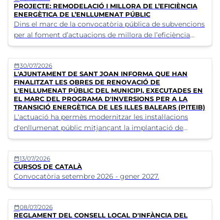
PROJECTE: REMODELACIÓ I MILLORA DE L’EFICIÈNCIA
ENERGÈTICA DE L’ENLLUMENAT PÚBLIC
Dins el marc de la convocatòria pública de subvencions
per al foment d’actuacions de millora de l’eficiència
energètica en instal·lacions existents d’enllumenat
públic exterior promogudes per les administracions
30/07/2026
calendar_today
públiques dins les actuacions previstes en el Pla
L'AJUNTAMENT DE SANT JOAN INFORMA QUE HAN
d’Inversions per a la Transició Energètica dels Illes
FINALITZAT LES OBRES DE RENOVACIÓ DE
Balears en el marc del Pla de Recuperació,
L'ENLLUMENAT PÚBLIC DEL MUNICIPI, EXECUTADES EN
Transformació i Resiliència finançat per la Unió Europea
EL MARC DEL PROGRAMA D'INVERSIONS PER A LA
TRANSICIÓ ENERGÈTICA DE LES ILLES BALEARS (PITEIB)
(NextGenerationEU)
L'actuació ha permès modernitzar les instal·lacions
d'enllumenat públic mitjançant la implantació de
solucions energèticament més eficients, contribuint a
la reducció del consum elèctric, de les emissions de CO₂
13/07/2026
calendar_today
i dels costos de manteniment.
CURSOS DE CATALÀ
Convocatòria setembre 2026 - gener 2027.
08/07/2026
calendar_today
REGLAMENT DEL CONSELL LOCAL D'INFÀNCIA DEL