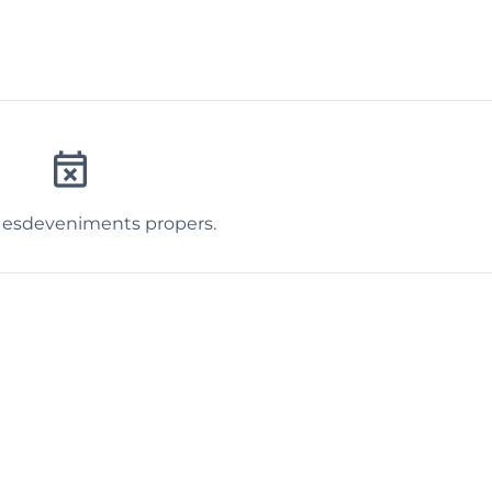
event_busy
 esdeveniments propers.