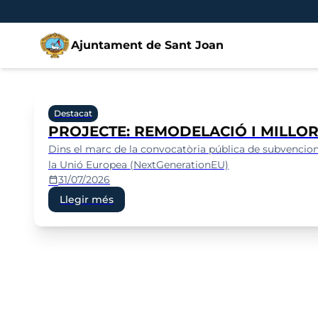
Vés al contingut
Saltar al contingut
Ajuntament de Sant Joan
Ajuntament de Sant Joan
Destacat
PROJECTE: REMODELACIÓ I MILLOR
Dins el marc de la convocatòria pública de subvencions 
la Unió Europea (NextGenerationEU)
31/07/2026
calendar_today
Llegir més
Plataforma contractació de l'Estat
Seu electrònica