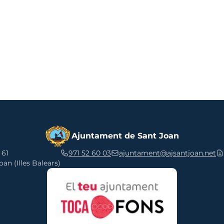
Ajuntament de Sant Joan
 61
971 52 60 03
ajuntament@ajsantjoan.net
an (Illes Balears)