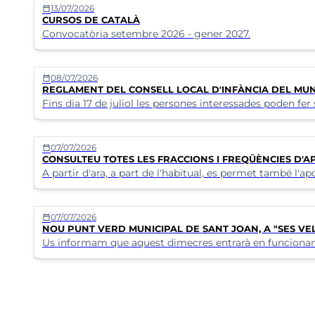
13/07/2026
calendar_today
CURSOS DE CATALÀ
Convocatòria setembre 2026 - gener 2027.
08/07/2026
calendar_today
REGLAMENT DEL CONSELL LOCAL D'INFÀNCIA DEL MUN
Fins dia 17 de juliol les persones interessades poden fer
07/07/2026
calendar_today
CONSULTEU TOTES LES FRACCIONS I FREQÜÈNCIES D'
A partir d'ara, a part de l'habitual, es permet també l'ap
07/07/2026
calendar_today
NOU PUNT VERD MUNICIPAL DE SANT JOAN, A "SES VE
Us informam que aquest dimecres entrarà en funcioname