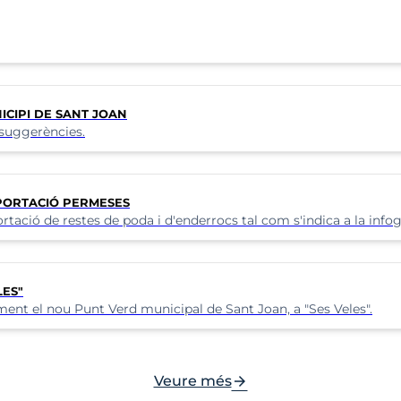
ICIPI DE SANT JOAN
 suggerències.
APORTACIÓ PERMESES
ortació de restes de poda i d'enderrocs tal com s'indica a la infog
LES"
nt el nou Punt Verd municipal de Sant Joan, a "Ses Veles".
arrow_forward
Veure més