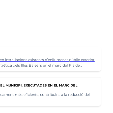
Recollida selectiva i punt verd
Transport
n instal·lacions existents d’enllumenat públic exterior
gètica dels Illes Balears en el marc del Pla de
EL MUNICIPI, EXECUTADES EN EL MARC DEL
cament més eficients, contribuint a la reducció del