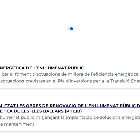
municipal
Normes Subsidièries
 ENERGÈTICA DE L’ENLLUMENAT PÚBLIC
er al foment d’actuacions de millora de l’eficiència energètica e
tuacions previstes en el Pla d’Inversions per a la Transició Ener
la Unió Europea (NextGenerationEU)
LITZAT LES OBRES DE RENOVACIÓ DE L'ENLLUMENAT PÚBLIC D
ICA DE LES ILLES BALEARS (PITEIB)
nllumenat públic mitjançant la implantació de solucions energèti
 de manteniment.