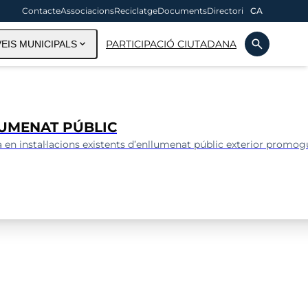
Contacte
Associacions
Reciclatge
Documents
Directori
CA
search
expand_more
PARTICIPACIÓ CIUTADANA
EIS MUNICIPALS
LUMENAT PÚBLIC
en instal·lacions existents d’enllumenat públic exterior promogud