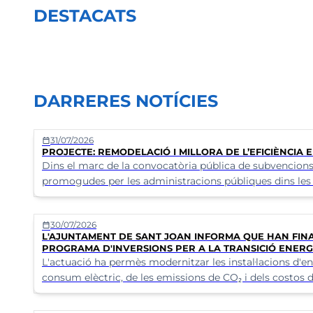
DESTACATS
Certificat de viatge
Arquitecte 
DARRERES NOTÍCIES
31/07/2026
calendar_today
PROJECTE: REMODELACIÓ I MILLORA DE L’EFICIÈNCIA
Dins el marc de la convocatòria pública de subvencions p
promogudes per les administracions públiques dins les ac
Recuperació, Transformació i Resiliència finançat per 
30/07/2026
calendar_today
L'AJUNTAMENT DE SANT JOAN INFORMA QUE HAN FINA
PROGRAMA D'INVERSIONS PER A LA TRANSICIÓ ENERGÈT
L'actuació ha permès modernitzar les instal·lacions d'e
consum elèctric, de les emissions de CO₂ i dels costos