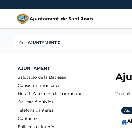
Vés al contingut
Saltar al contingut
Ajuntament de Sant Joan
HOME
AJUNTAMENT 0
CHEVRON_RIGHT
AJUNTAMENT
Aj
Salutació de la Batlessa
Consistori municipal
2 result
Horari d’atenció a la comunitat
Ocupació pública
Telèfons d'interès
Aju
Contacte
A
apartment
Enllaços d´interès