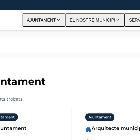
expand_more
expand_more
AJUNTAMENT
EL NOSTRE MUNICIPI
SERV
untament
ats trobats
ntament
Ajuntament
juntament
Arquitecte munici
apartment