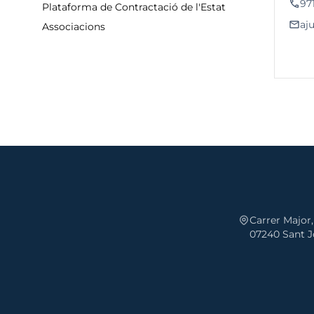
phone
97
Plataforma de Contractació de l'Estat
email
aj
Associacions
Carrer Major,
07240 Sant Jo